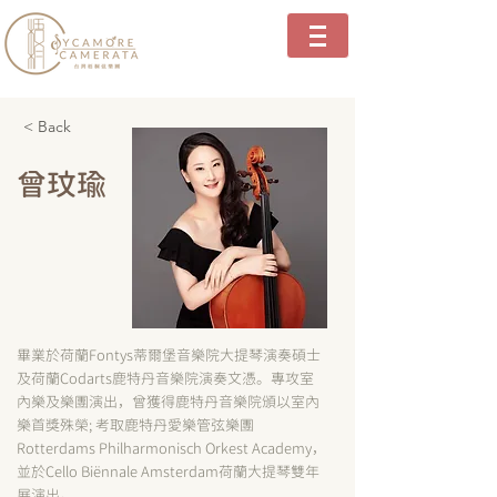
< Back
曾玟瑜
畢業於荷蘭Fontys蒂爾堡音樂院大提琴演奏碩士
及荷蘭Codarts鹿特丹音樂院演奏文憑。專攻室
內樂及樂團演出，曾獲得鹿特丹音樂院頒以室內
樂首獎殊榮; 考取鹿特丹愛樂管弦樂團
Rotterdams Philharmonisch Orkest Academy，
並於Cello Biënnale Amsterdam荷蘭大提琴雙年
展演出。