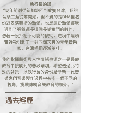
執行長的話
“幾年前剛從新加坡回到故鄉台灣，我的
音樂生涯從零開始，但不變的是DNA裡這
份對表演藝術的熱愛。也是這份熱愛讓我
遇到了張營運長這個長期奮鬥的夥伴，
憑著一股拒絕不可能的傻勁，逆境中埋頭
苦幹吸引到了一群同樣天真的青年音樂
家，台灣梧桐逐漸茁壯。
我的指揮藝術與人性情緒泉源之一是醫療
教育中接觸到的悲歡離別，希望透過此特
殊的背景，以執行長的身份給予新一代音
樂家們音樂製作過程中有多一個不同的
視角，挑戰傳統音樂教育的框架。”
過去經歷