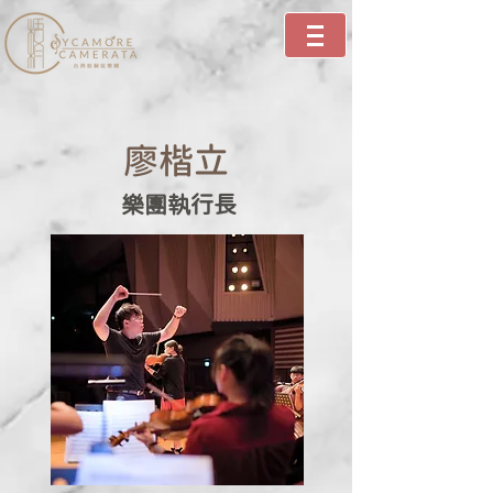
廖楷立
樂團執行長