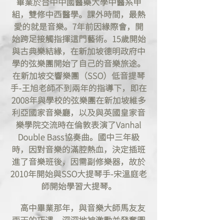
畢業於台中中國醫藥大學中醫系甲
組，雙修中西醫學。課外時間，最熱
愛的就是音樂。7年前因緣際會，開
始跨足接觸指揮這門藝術。15歲開始
與古典樂結緣，在新加坡德明政府中
學的弦樂團開始了自己的音樂旅途。
在新加坡交響樂團（SSO）低音提琴
手-王旭老師不到兩年的指導下，即在
2008年與學校的弦樂團在新加坡維多
利亞國家音樂廳，以及與英國皇家音
樂學院交流時在倫敦表演了Vanhal
Double Bass協奏曲。國中三年級
時，因對音樂的滿腔熱血，決定插班
進了音樂班後，因需副修樂器，故於
2010年開始與SSO大提琴手-宋溫庭老
師開始學習大提琴。
高中畢業那年，與音樂大師馬友友