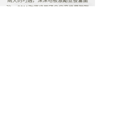
兩天的巧遇，深深地被激勵並發奮圖
強。 2011取得過英國皇家音樂學院聯
合委員會ABRSM 8級檢定特優，及
2014年取得倫敦ATCL(Recital)特優音
樂文憑。音樂學習旅途也與新加坡作
曲家-陈灿汶老師學習了5年的合聲
學，充分的意識到音樂薰陶的重要
性。對他極大影響的老師們還包括了
國高中時期的樂團指揮，Ms Marietta
Ku (SSO violist) ；以及亦師亦友的
SSO大提琴手-曾偉成，他讓我領悟
到"Music is life, life is music”。